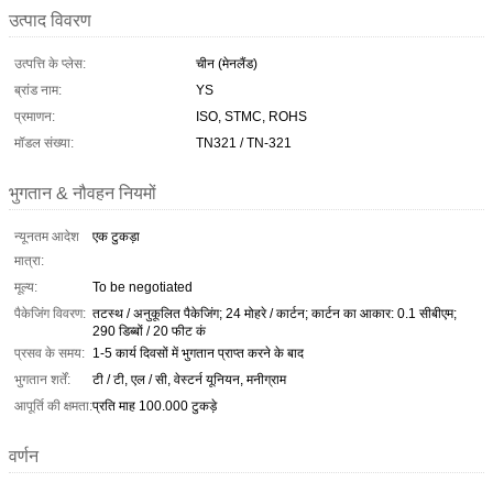
उत्पाद विवरण
उत्पत्ति के प्लेस:
चीन (मेनलैंड)
ब्रांड नाम:
YS
प्रमाणन:
ISO, STMC, ROHS
मॉडल संख्या:
TN321 / TN-321
भुगतान & नौवहन नियमों
न्यूनतम आदेश
एक टुकड़ा
मात्रा:
मूल्य:
To be negotiated
पैकेजिंग विवरण:
तटस्थ / अनुकूलित पैकेजिंग; 24 मोहरे / कार्टन; कार्टन का आकार: 0.1 सीबीएम;
290 डिब्बों / 20 फीट कं
प्रसव के समय:
1-5 कार्य दिवसों में भुगतान प्राप्त करने के बाद
भुगतान शर्तें:
टी / टी, एल / सी, वेस्टर्न यूनियन, मनीग्राम
आपूर्ति की क्षमता:
प्रति माह 100.000 टुकड़े
वर्णन