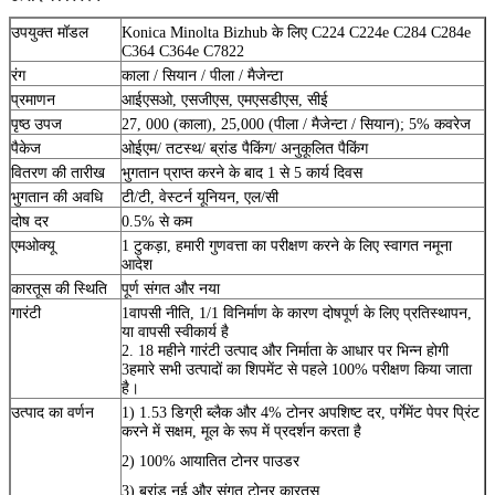
उपयुक्त मॉडल
Konica Minolta Bizhub के लिए C224 C224e C284 C284e
C364 C364e C7822
रंग
काला / सियान / पीला / मैजेन्टा
प्रमाणन
आईएसओ, एसजीएस, एमएसडीएस, सीई
पृष्ठ उपज
27, 000 (काला), 25,000 (पीला / मैजेन्टा / सियान); 5% कवरेज
पैकेज
ओईएम/ तटस्थ/ ब्रांड पैकिंग/ अनुकूलित पैकिंग
वितरण की तारीख
भुगतान प्राप्त करने के बाद 1 से 5 कार्य दिवस
भुगतान की अवधि
टी/टी, वेस्टर्न यूनियन, एल/सी
दोष दर
0.5% से कम
एमओक्यू
1 टुकड़ा, हमारी गुणवत्ता का परीक्षण करने के लिए स्वागत नमूना
आदेश
कारतूस की स्थिति
पूर्ण संगत और नया
गारंटी
1वापसी नीति, 1/1 विनिर्माण के कारण दोषपूर्ण के लिए प्रतिस्थापन,
या वापसी स्वीकार्य है
2. 18 महीने गारंटी उत्पाद और निर्माता के आधार पर भिन्न होगी
3हमारे सभी उत्पादों का शिपमेंट से पहले 100% परीक्षण किया जाता
है।
उत्पाद का वर्णन
1) 1.53 डिग्री ब्लैक और 4% टोनर अपशिष्ट दर, पर्गेमेंट पेपर प्रिंट
करने में सक्षम, मूल के रूप में प्रदर्शन करता है
2) 100% आयातित टोनर पाउडर
3) ब्रांड नई और संगत टोनर कारतूस