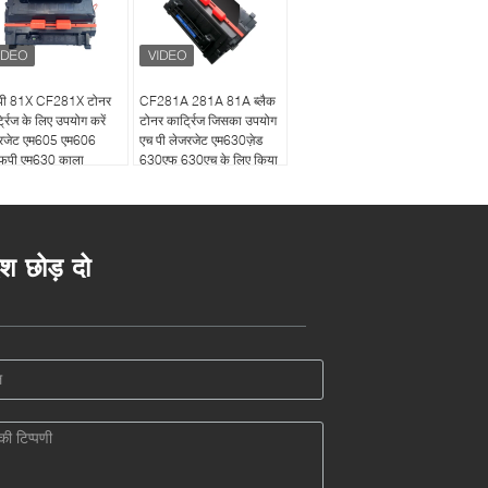
पी 81X CF281X टोनर
CF281A 281A 81A ब्लैक
ट्रिज के लिए उपयोग करें
टोनर कार्ट्रिज जिसका उपयोग
रजेट एम605 एम606
एच पी लेजरजेट एम630ज़ेड
फपी एम630 काला
630एफ 630एच के लिए किया
जाता है
ेश छोड़ दो