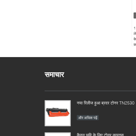
1
ल
क
क
समाचार
नया रिलीज हुआ ब्रदर टोनर TN2530
और अधिक पढ़ें
कैनन छवि के लिए टोनर कारतूस