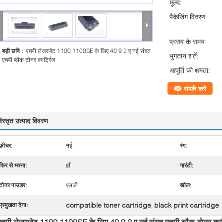
मूल्य:
पैकेजिंग विवरण:
प्रसव के समय:
बड़ी छवि :
एचपी लेजरजेट 1100 1100SE के लिए 40 9 2 ए नई संगत
भुगतान शर्तें:
एचपी ब्लैक टोनर कार्ट्रिज
आपूर्ति की क्षमता:
संपर्क करें
िस्तृत उत्पाद विवरण
फ़ीचर:
नई
रंग:
फिर से भरना:
हाँ
गारंटी:
टोनर पाउडर:
एलजी
खोल:
compatible toner cartridge
black print cartridge
प्रमुखता देना:
,
एचपी लेजरजेट 1100 1100SE के लिए 40 9 2 ए नई संगत एचपी ब्लैक टोनर कार्