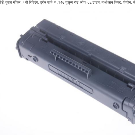
ोड़ें: दूसरा मंजिल, 7 वीं बिल्डिंग, ड्रीम पार्क, नं .146 यूसुन्ग रोड, लोंगhua टाउन, बाओआन जिस्ट, शेन्ज़ेन, 