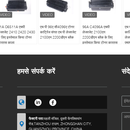
1A Q6511A एचपी
एच पी 96ए सी4096ए टोनर
96A C4096A एचपी
एच 
ेजरजेट 2410 2420 2430
कार्ट्रिज संगत एच पी लेजरजेट
लेजरजेट 2100एन
कार्
े लिए इस्तेमाल किया टोनर
2100एन 2200डीएन ब्लैक
2200डीएन ब्लैक के लिए
लेज
ारतूस काला
इस्तेमाल किया टोनर कारतूस
एमए
हमसे संपर्क करें
संद
फैक्टरी पता:
पहली मंजिल, दूसरी फेंगक्सियांग
रोड,TANZHOU टाउन, ZHONGSHAN CITY,
GUANGZHOU PROVINCE, CHINA