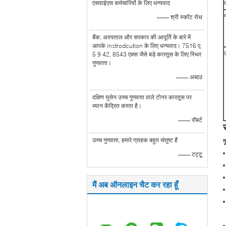
एसवाईएस कर्मचारियों के लिए धन्यवाद
ग
—— श्री स्कॉट रोथ
बैंक, अस्पताल और सरकार की आपूर्ति के बारे में
आपके instrodcution के लिए धन्यवाद। 7516 ए,
5 9 42, 8543 एक्स जैसे बड़े कारतूस के लिए स्थिर
गुणवत्ता।
—— अब्दउ
दक्षिण युसेन उच्च गुणवत्ता वाले टोनर कारतूस पर
ध्यान केंद्रित करता है।
—— रॉबर्ट
उच्च गुणवत्ता, हमारे ग्राहक बहुत संतुष्ट हैं
ग
—— टट्टू
मैं अब ऑनलाइन चैट कर रहा हूँ