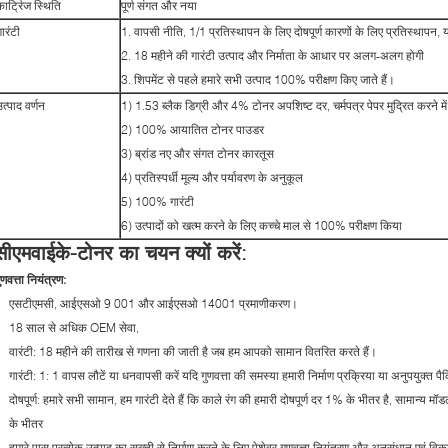
कार्ट्रिज स्थिति
पूर्ण संगत और नया
ारंटी
1. वापसी नीति, 1/1 प्रतिस्थापन के लिए दोषपूर्ण कारणों के लिए प्रतिस्थापन, य
2. 18 महीने की गारंटी उत्पाद और निर्माता के आधार पर अलग-अलग होगी
3. शिपमेंट से पहले हमारे सभी उत्पाद 100% परीक्षण किए जाते हैं।
उत्पाद वर्णन
1) 1.53 ब्लैक डिग्री और 4% टोनर अपशिष्ट दर, चर्मपत्र पेपर मुद्रित करने में सक
2) 100% आयातित टोनर पाउडर
3) ब्रांड नए और संगत टोनर कारतूस
4) प्रतिस्पर्धी मूल्य और पर्यावरण के अनुकूल
5) 100% गारंटी
6) उत्पादों को खत्म करने के लिए कच्चे माल से 100% परीक्षण किया
सीएमवाईके-टोनर का चयन क्यों करें:
ुणवत्ता नियंत्रण:
एसटीएमसी, आईएसओ 9 001 और आईएसओ 14001 प्रमाणीकरण।
18 साल से अधिक OEM सेवा,
वारंटी: 18 महीने की तारीख से गणना की जाती है जब हम आपको सामान वितरित करते हैं।
गारंटी: 1: 1 वापस लौटें या धनवापसी करें यदि गुणवत्ता की समस्या हमारी निर्माण प्रक्रिया या अनुपयुक्त पै
दोषपूर्ण: हमारे सभी सामान, हम गारंटी देते हैं कि काले रंग की हमारी दोषपूर्ण दर 1% के भीतर है, सामान
के भीतर
हमारे पास प्रत्येक उत्पाद का सख्ती से निर्माण करने के लिए पेशेवर गुणवत्ता नियंत्रण और अनुसंधान एवं विक