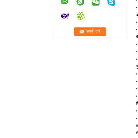
आ
प
भ
ड
ह
श