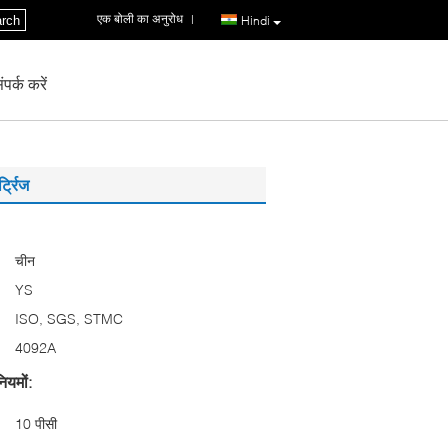
एक बोली का अनुरोध
|
rch
Hindi
पर्क करें
ट्रिज
चीन
YS
ISO, SGS, STMC
4092A
ियमों:
10 पीसी