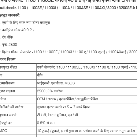
चपी लेजरजेट 1100 / 1100SE / 1100XI / 1100A / 1100ASE / 1100AXI / 3200 / 3200SE के लि
ूलभूत जानकारी:
: एचपी के लिए संगत नया टोनर कारतूस
: कार्ट्रिज कोड: 40 9 2 ए
: रंग: बीके
: पृष्ठ: 2500
: प्रिंटर मॉडल: लेजरजेट -1100 / 1100SE / 1100XI / 1100 ए / 1100 एएसई / 1100AXआई / 32
त्पाद विवरण
उपयुक्त मॉडल
एचपी लेजरजेट 1100 / 1100SE / 1100XI / 1100 ए / 1100 एएसई / 
ंग
बीके
प्रमाणीकरण
आईएसओ, एसजीएस, MSDS
प्रष्ठ बदलना
2500; 5% कवरेज
पैकेज
OEM / तटस्थ / ब्रांड पैकिंग / अनुकूलित पैकिंग
डिलीवरी की तारीख
भुगतान प्राप्त करने पर 5 ~ 7 कार्य दिवस
भुगतान अवधी
टी / टी, वेस्टर्न यूनियन, एल / सी
ोषपूर्ण दर
0.8% से कम
MOQ
10 टुकड़े / टुकड़े, हमारी गुणवत्ता का परीक्षण करने के लिए स्वागत नमूना आदेश