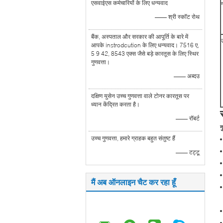
एसवाईएस कर्मचारियों के लिए धन्यवाद
ग
—— श्री स्कॉट रोथ
बैंक, अस्पताल और सरकार की आपूर्ति के बारे में
आपके instrodcution के लिए धन्यवाद। 7516 ए,
5 9 42, 8543 एक्स जैसे बड़े कारतूस के लिए स्थिर
गुणवत्ता।
—— अब्दउ
दक्षिण युसेन उच्च गुणवत्ता वाले टोनर कारतूस पर
ध्यान केंद्रित करता है।
—— रॉबर्ट
ग
उच्च गुणवत्ता, हमारे ग्राहक बहुत संतुष्ट हैं
—— टट्टू
मैं अब ऑनलाइन चैट कर रहा हूँ