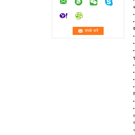
आ
प
भ
ड
ह
श
ज