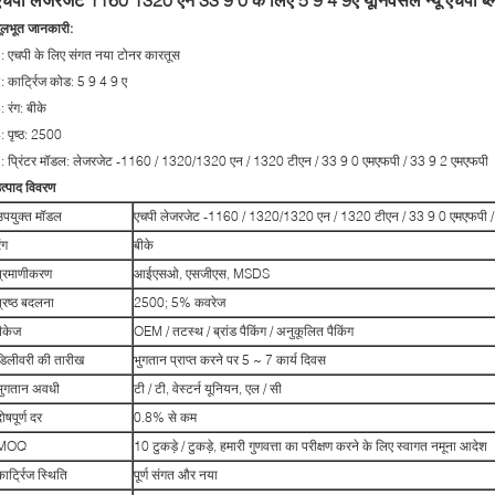
ूलभूत जानकारी:
: एचपी के लिए संगत नया टोनर कारतूस
: कार्ट्रिज कोड: 5 9 4 9 ए
: रंग: बीके
: पृष्ठ: 2500
: प्रिंटर मॉडल: लेजरजेट -1160 / 1320/1320 एन / 1320 टीएन / 33 9 0 एमएफपी / 33 9 2 एमएफपी
त्पाद विवरण
उपयुक्त मॉडल
एचपी लेजरजेट -1160 / 1320/1320 एन / 1320 टीएन / 33 9 0 एमएफपी 
ंग
बीके
प्रमाणीकरण
आईएसओ, एसजीएस, MSDS
प्रष्ठ बदलना
2500; 5% कवरेज
पैकेज
OEM / तटस्थ / ब्रांड पैकिंग / अनुकूलित पैकिंग
डिलीवरी की तारीख
भुगतान प्राप्त करने पर 5 ~ 7 कार्य दिवस
भुगतान अवधी
टी / टी, वेस्टर्न यूनियन, एल / सी
ोषपूर्ण दर
0.8% से कम
MOQ
10 टुकड़े / टुकड़े, हमारी गुणवत्ता का परीक्षण करने के लिए स्वागत नमूना आदेश
कार्ट्रिज स्थिति
पूर्ण संगत और नया