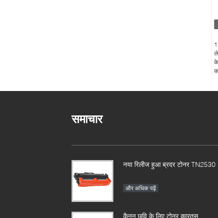
1
ल
क
क
समाचार
नया रिलीज हुआ ब्रदर टोनर TN2530
और अधिक पढ़ें
कैनन छवि के लिए टोनर कारतूस