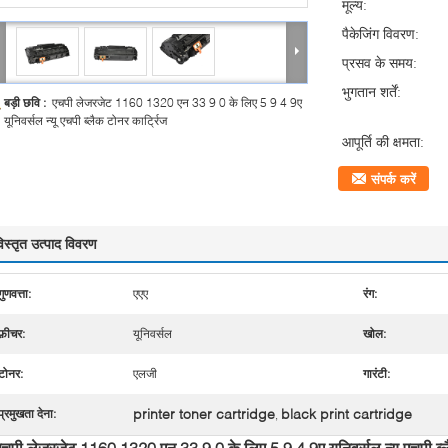
मूल्य:
पैकेजिंग विवरण:
प्रसव के समय:
भुगतान शर्तें:
बड़ी छवि :
एचपी लेजरजेट 1160 1320 एन 33 9 0 के लिए 5 9 4 9ए
यूनिवर्सल न्यू एचपी ब्लैक टोनर कार्ट्रिज
आपूर्ति की क्षमता:
संपर्क करें
िस्तृत उत्पाद विवरण
गुणवत्ता:
एएए
रंग:
फ़ीचर:
यूनिवर्सल
खोल:
टोनर:
एलजी
गारंटी:
printer toner cartridge
black print cartridge
प्रमुखता देना:
,
एचपी लेजरजेट 1160 1320 एन 33 9 0 के लिए 5 9 4 9ए यूनिवर्सल न्यू एचपी ब्लै