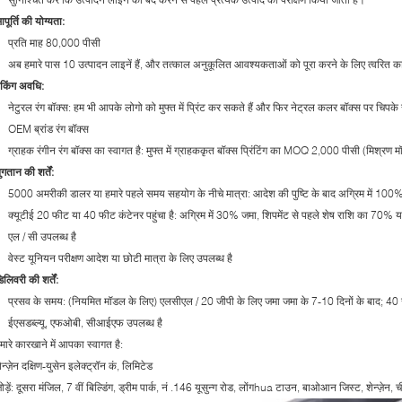
पूर्ति की योग्यता:
प्रति माह 80,000 पीसी
अब हमारे पास 10 उत्पादन लाइनें हैं, और तत्काल अनुकूलित आवश्यकताओं को पूरा करने के लिए त्वरित का
ैकिंग अवधि:
नेटुरल रंग बॉक्स: हम भी आपके लोगो को मुफ्त में प्रिंट कर सकते हैं और फिर नेट्रल कलर बॉक्स पर चिपके र
OEM ब्रांड रंग बॉक्स
ग्राहक रंगीन रंग बॉक्स का स्वागत है: मुफ्त में ग्राहककृत बॉक्स प्रिंटिंग का MOQ 2,000 पीसी (मिश्रण 
ुगतान की शर्तें:
5000 अमरीकी डालर या हमारे पहले समय सहयोग के नीचे मात्रा: आदेश की पुष्टि के बाद अग्रिम में 100%
क्यूटीई 20 फीट या 40 फीट कंटेनर पहुंचा है: अग्रिम में 30% जमा, शिपमेंट से पहले शेष राशि का 70% य
एल / सी उपलब्ध है
वेस्ट यूनियन परीक्षण आदेश या छोटी मात्रा के लिए उपलब्ध है
िलिवरी की शर्तें:
प्रसव के समय: (नियमित मॉडल के लिए) एलसीएल / 20 जीपी के लिए जमा जमा के 7-10 दिनों के बाद; 40 
ईएसडब्ल्यू, एफओबी, सीआईएफ उपलब्ध है
मारे कारखाने में आपका स्वागत है:
ेन्ज़ेन दक्षिण-युसेन इलेक्ट्रॉन कं, लिमिटेड
ोड़ें: दूसरा मंजिल, 7 वीं बिल्डिंग, ड्रीम पार्क, नं .146 यूसुन्ग रोड, लोंगhua टाउन, बाओआन जिस्ट, शेन्ज़ेन, 