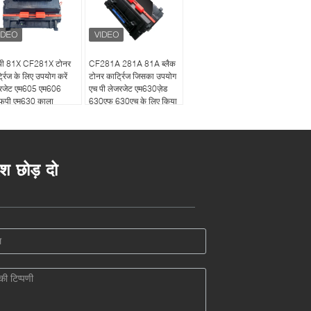
पी 81X CF281X टोनर
CF281A 281A 81A ब्लैक
ट्रिज के लिए उपयोग करें
टोनर कार्ट्रिज जिसका उपयोग
रजेट एम605 एम606
एच पी लेजरजेट एम630ज़ेड
फपी एम630 काला
630एफ 630एच के लिए किया
जाता है
ेश छोड़ दो