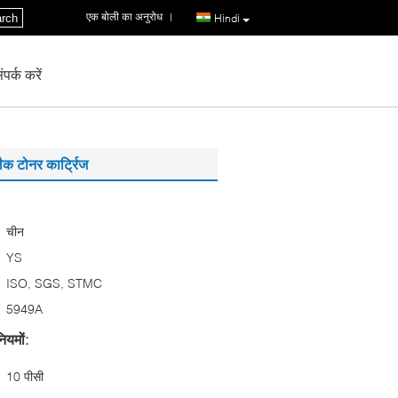
एक बोली का अनुरोध
|
rch
Hindi
पर्क करें
क टोनर कार्ट्रिज
चीन
YS
ISO, SGS, STMC
5949A
ियमों:
10 पीसी