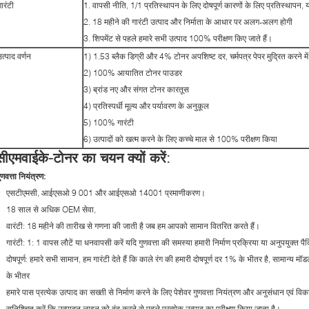
ारंटी
1. वापसी नीति, 1/1 प्रतिस्थापन के लिए दोषपूर्ण कारणों के लिए प्रतिस्थापन, य
2. 18 महीने की गारंटी उत्पाद और निर्माता के आधार पर अलग-अलग होगी
3. शिपमेंट से पहले हमारे सभी उत्पाद 100% परीक्षण किए जाते हैं।
उत्पाद वर्णन
1) 1.53 ब्लैक डिग्री और 4% टोनर अपशिष्ट दर, चर्मपत्र पेपर मुद्रित करने में सक
2) 100% आयातित टोनर पाउडर
3) ब्रांड नए और संगत टोनर कारतूस
4) प्रतिस्पर्धी मूल्य और पर्यावरण के अनुकूल
5) 100% गारंटी
6) उत्पादों को खत्म करने के लिए कच्चे माल से 100% परीक्षण किया
सीएमवाईके-टोनर का चयन क्यों करें:
ुणवत्ता नियंत्रण:
एसटीएमसी, आईएसओ 9 001 और आईएसओ 14001 प्रमाणीकरण।
18 साल से अधिक OEM सेवा,
वारंटी: 18 महीने की तारीख से गणना की जाती है जब हम आपको सामान वितरित करते हैं।
गारंटी: 1: 1 वापस लौटें या धनवापसी करें यदि गुणवत्ता की समस्या हमारी निर्माण प्रक्रिया या अनुपयुक्त पै
दोषपूर्ण: हमारे सभी सामान, हम गारंटी देते हैं कि काले रंग की हमारी दोषपूर्ण दर 1% के भीतर है, सामान
के भीतर
हमारे पास प्रत्येक उत्पाद का सख्ती से निर्माण करने के लिए पेशेवर गुणवत्ता नियंत्रण और अनुसंधान एवं विक
सुनिश्चित करें कि उत्पादन लाइन को बंद करने से पहले प्रत्येक उत्पाद का परीक्षण किया जाता है।