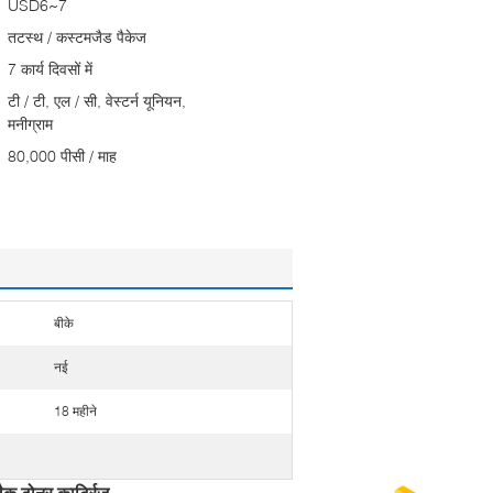
USD6~7
तटस्थ / कस्टमजैड पैकेज
7 कार्य दिवसों में
टी / टी, एल / सी, वेस्टर्न यूनियन,
मनीग्राम
80,000 पीसी / माह
बीके
नई
18 महीने
क टोनर कार्ट्रिज