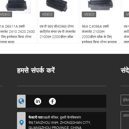
1A Q6511A एचपी
एच पी 96ए सी4096ए टोनर
96A C4096A एचपी
एच 
ेजरजेट 2410 2420 2430
कार्ट्रिज संगत एच पी लेजरजेट
लेजरजेट 2100एन
कार्
े लिए इस्तेमाल किया टोनर
2100एन 2200डीएन ब्लैक
2200डीएन ब्लैक के लिए
लेज
ारतूस काला
इस्तेमाल किया टोनर कारतूस
एमए
हमसे संपर्क करें
संद
फैक्टरी पता:
पहली मंजिल, दूसरी फेंगक्सियांग
रोड,TANZHOU टाउन, ZHONGSHAN CITY,
GUANGZHOU PROVINCE, CHINA