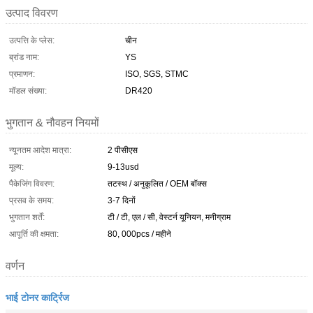
उत्पाद विवरण
उत्पत्ति के प्लेस:
चीन
ब्रांड नाम:
YS
प्रमाणन:
ISO, SGS, STMC
मॉडल संख्या:
DR420
भुगतान & नौवहन नियमों
न्यूनतम आदेश मात्रा:
2 पीसीएस
मूल्य:
9-13usd
पैकेजिंग विवरण:
तटस्थ / अनुकूलित / OEM बॉक्स
प्रसव के समय:
3-7 दिनों
भुगतान शर्तें:
टी / टी, एल / सी, वेस्टर्न यूनियन, मनीग्राम
आपूर्ति की क्षमता:
80, 000pcs / महीने
वर्णन
भाई टोनर कार्ट्रिज