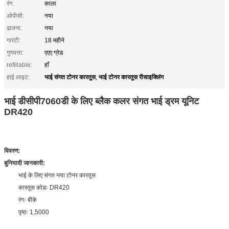
रंग:
काला
ओपीसी:
नया
ढालना:
नया
गारंटी:
18 महीने
गुणवत्ता:
एएए ग्रेड
refillable:
हाँ
भाई संगत टोनर कारतूस
भाई टोनर कारतूस रीसाइक्लिंग
हाई लाइट:
,
भाई डीसीपी7060डी के लिए ब्लैक कलर संगत भाई ड्रम यूनिट
DR420
विवरण
:
बुनियादी जानकारी:
भाई के लिए संगत नया टोनर कारतूस
कारतूस कोडः DR420
रंगः बीके
पृष्ठः 1,5000