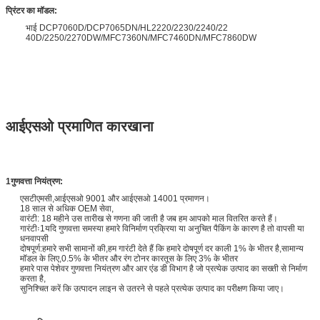
प्रिंटर का मॉडल:
भाई DCP7060D/DCP7065DN/HL2220/2230/2240/22
40D/2250/2270DW/MFC7360N/MFC7460DN/MFC7860DW
आईएसओ प्रमाणित कारखाना
1गुणवत्ता नियंत्रण:
एसटीएमसी,आईएसओ 9001 और आईएसओ 14001 प्रमाणन।
18 साल से अधिक OEM सेवा,
वारंटी: 18 महीने उस तारीख से गणना की जाती है जब हम आपको माल वितरित करते हैं।
गारंटीः1यदि गुणवत्ता समस्या हमारे विनिर्माण प्रक्रिया या अनुचित पैकिंग के कारण है तो वापसी या
धनवापसी
दोषपूर्ण:हमारे सभी सामानों की,हम गारंटी देते हैं कि हमारे दोषपूर्ण दर काली 1% के भीतर है,सामान्य
मॉडल के लिए,0.5% के भीतर और रंग टोनर कारतूस के लिए 3% के भीतर
हमारे पास पेशेवर गुणवत्ता नियंत्रण और आर एंड डी विभाग है जो प्रत्येक उत्पाद का सख्ती से निर्माण
करता है,
सुनिश्चित करें कि उत्पादन लाइन से उतरने से पहले प्रत्येक उत्पाद का परीक्षण किया जाए।