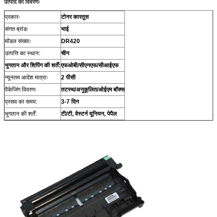
उत्पाद का विवरणः
प्रकारः
टोनर कारतूस
संगत ब्रांडः
भाई
मॉडल संख्याः
DR420
उत्पत्ति का स्थान:
चीन
भुगतान और शिपिंग की शर्तें:
एफओबी/सीएनएफ/सीआईएफ
न्यूनतम आदेश मात्राः
2 पीसी
पैकेजिंग विवरणः
तटस्थ/अनुकूलित/ओईएम बॉक्स
प्रसव का समय:
3-7 दिन
भुगतान की शर्तें:
टी/टी, वेस्टर्न यूनियन, पेपैल