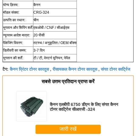
योग्य क़िस्म:
कैनन
मॉडल संख्या:
CRG-324
उत्पत्ति का स्थान:
चीन
भुगतान और शिपिंग शर्तें:
एफओबी / CNF / सीआईएफ
न्यूनतम आदेश मात्रा:
20 पीसी
पैकेजिंग विवरण:
तटस्थ / अनुकूलित / OEM बॉक्स
डिलीवरी का समय:
3-7 दिन
भुगतान की शर्तें:
टी / टी, वेस्टर्न यूनियन, पेपैल
कैनन प्रिंटर टोनर कारतूस
रीसायकल कैनन टोनर कारतूस
संगत टोनर कार्ट्रिज
टैग:
,
,
सबसे उत्तम प्रतिदान प्राप्त करें
कैनन एलबीपी 6750 डीएन के लिए संगत कैनन
टोनर कार्ट्रिज सीआरजी -324
जारी रखें