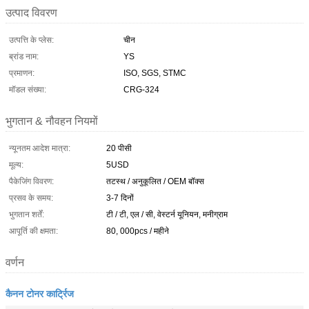
उत्पाद विवरण
उत्पत्ति के प्लेस:
चीन
ब्रांड नाम:
YS
प्रमाणन:
ISO, SGS, STMC
मॉडल संख्या:
CRG-324
भुगतान & नौवहन नियमों
न्यूनतम आदेश मात्रा:
20 पीसी
मूल्य:
5USD
पैकेजिंग विवरण:
तटस्थ / अनुकूलित / OEM बॉक्स
प्रसव के समय:
3-7 दिनों
भुगतान शर्तें:
टी / टी, एल / सी, वेस्टर्न यूनियन, मनीग्राम
आपूर्ति की क्षमता:
80, 000pcs / महीने
वर्णन
कैनन टोनर कार्ट्रिज