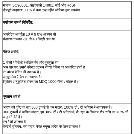
मानक: SO90001, आईएसओ 14001, सीई और RoSH
दोषपूर्ण अनुपात: 0.1% से कम, छह महीने जोखिम मुक्त उपयोग
पर्यावरण संबंधी विनिर्देश:
ऑपरेटिंग आर्द्रता 10 से 9 0% आरएच थी
भंडारण तापमान -20 से 40 डिग्री तक था
पैकेज अवधि:
1 पीसी / विरोधी स्थैतिक बैग और बुलबुला बैग
आम तौर पर, हमारी कीमत तटस्थ बॉक्स पैकिंग पर आधारित होती है
रंग बॉक्स पैकिंग भी उपलब्ध है।
अनुकूलित पैकिंग का स्वागत है।
प्रिंटिंग अनुकूलित बॉक्स का MOQ 1000 पीसी / मॉडल है।
भुगतान अवधी:
आदेश की पुष्टि के बाद 300 टुकड़े से कम मात्रा, 100% टी / टी अग्रिम में आवश्यक है।
300 टुकड़ों से अधिक मात्रा, हम 30% टी / टी अग्रिम में, बी / एल के खिलाफ शेष राशि का 70% की
अनुमति देते हैं।
एल / सी उपलब्ध है
वेस्टर्न यूनियन, मनी ग्राम, पेपैल नमूना आदेश के लिए उपलब्ध हैं।