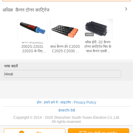
कैनन टोनर कार्ट्रिज
अधिक
520 2525
कैनन IR2002L
आईएसओ प्रमाणित के
ब्लैक ईपी -32 कैनन
C-EXV14
PG-50/51
2002G 2202L
साथ कैनन IR C2020
टोनर कार्ट्रिज चिप के
टोनर का
/35 C-
2202G के लिए
C2025 C2030 के
साथ कैनन एलबीपी
 33 ड्रम
प्रयुक्त C-EXV42
लिए प्रयुक्त NPG-52
-470 1310 के लिए
0000 पेज
टोनर कार्ट्रिज
टोनर कार्ट्रिज
संगत
भाषा बदलें
Hindi
होम
|
हमारे बारे में
|
साइटमैप
|
Privacy Policy
डेस्कटॉप देखें
Copyright © 2014 - 2026 Shenzhen South-Yusen Electron Co.,Ltd.
All rights reserved.