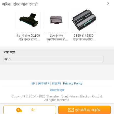
संगत थोक स्याही
अधिक
ेल टोनर
डेल 1100/1110 के
डेल 2335 डी / 2335
डेल टोनर कार्ट्रिज डेल
12000/180
डेल 5210 एन
लिए पूर्ण संगत D1100
डीएन के लिए
2330 डी / 2330
डेल सी5130
एन आईएसओ
डेल प्रिंटर टोनर
पुनर्नवीनीकरण डी
डीएन के लिए 6000
सायन रंग डे
एसडीएस के
कार्ट्रिज
2335 डेल टोनर
पेज डी 2330 डेल
टोनर कार्
िए
कार्ट्रिज
टोनर कार्ट्रिज
भाषा बदलें
Hindi
होम
|
हमारे बारे में
|
साइटमैप
|
Privacy Policy
डेस्कटॉप देखें
Copyright © 2014 - 2026 Shenzhen South-Yusen Electron Co.,Ltd.
All rights reserved.
चैट
एक बोली का अनुरोध