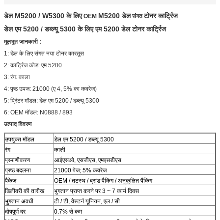
डेल M5200 / W5300 के लिए
M5200 डेल
टोनर कार्ट्रिज
OEM
संगत
डेल एम 5200 / डब्ल्यू 5300 के लिए एम 5200 डेल टोनर कार्ट्रिज
मूलभूत जानकारी :
1: डेल के लिए संगत नया टोनर कारतूस
2: कार्ट्रिज कोड: एम 5200
3: रंग: काला
4: पृष्ठ उपज: 21000 (ए 4, 5% का कवरेज)
5: प्रिंटर मॉडल: डेल एम 5200 / डब्ल्यू 5300
6: OEM मॉडल: N0888 / 893
उत्पाद विवरण
उपयुक्त मॉडल
डेल एम 5200 / डब्ल्यू 5300
रंग
काली
प्रमाणीकरण
आईएसओ, एसजीएस, एमएसडीएस
प्रष्ठ बदलना
21000 पेज; 5% कवरेज
पैकेज
OEM / तटस्थ / ब्रांड पैकिंग / अनुकूलित पैकिंग
डिलीवरी की तारीख
भुगतान प्राप्त करने पर 3 ~ 7 कार्य दिवस
भुगतान अवधी
टी / टी, वेस्टर्न यूनियन, एल / सी
दोषपूर्ण दर
0.7% से कम