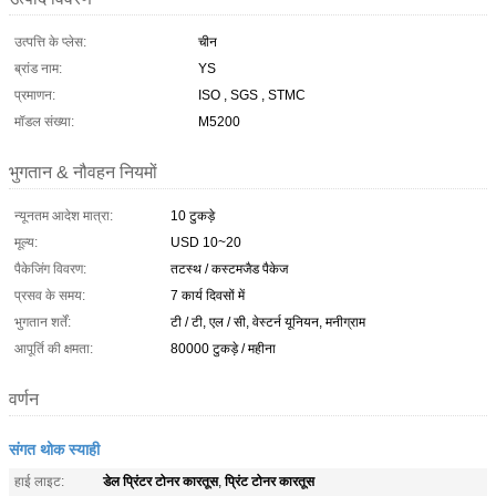
उत्पत्ति के प्लेस:
चीन
ब्रांड नाम:
YS
प्रमाणन:
ISO , SGS , STMC
मॉडल संख्या:
M5200
भुगतान & नौवहन नियमों
न्यूनतम आदेश मात्रा:
10 टुकड़े
मूल्य:
USD 10~20
पैकेजिंग विवरण:
तटस्थ / कस्टमजैड पैकेज
प्रसव के समय:
7 कार्य दिवसों में
भुगतान शर्तें:
टी / टी, एल / सी, वेस्टर्न यूनियन, मनीग्राम
आपूर्ति की क्षमता:
80000 टुकड़े / महीना
वर्णन
संगत थोक स्याही
डेल प्रिंटर टोनर कारतूस
प्रिंट टोनर कारतूस
हाई लाइट:
,