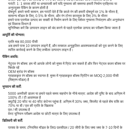
गारंटी: 1: 1 वापस लौटें या धनवापसी करें यदि गुणवत्ता की समस्या हमारी निर्माण प्रक्रिया या
अनुपयुक्त पैकिंग के कारण होती है
दोषपूर्ण: हमारे सभी सामान, हम गारंटी देते हैं कि काले रंग की हमारी दोषपूर्ण दर 1% के भीतर है,
सामान्य मॉडल के लिए, 0.5% के भीतर, और रंग टोनर कारतूस के लिए 3% के भीतर
हमारे पास प्रत्येक उत्पाद का सख्ती से निर्माण करने के लिए पेशेवर गुणवत्ता नियंत्रण और अनुसंधान
एवं विकास विभाग है
सुनिश्चित करें कि उत्पादन लाइन को बंद करने से पहले प्रत्येक उत्पाद का परीक्षण किया जाता है
आपूर्ति की योग्यता:
प्रति माह 80,000 पीसी
अब हमारे पास 10 उत्पादन लाइनें हैं, और तत्काल अनुकूलित आवश्यकताओं को पूरा करने के लिए
त्वरित कार्रवाई करने के लिए लचीला उत्पादन लाइन है।
पैकिंग अवधि:
नेटुरल रंग बॉक्स: हम भी आपके लोगो को मुफ्त में प्रिंट कर सकते हैं और फिर नेट्रल कलर बॉक्स पर
चिपके रहें
OEM ब्रांड रंग बॉक्स
ग्राहककृत रंग बॉक्स का स्वागत है: मुफ्त में ग्राहककृत बॉक्स प्रिंटिंग का MOQ 2,000 पीसी
(मिश्रण मॉडल) है
भुगतान की शर्तें:
5000 अमरीकी डालर या हमारे पहले समय सहयोग के नीचे मात्रा: आदेश की पुष्टि के बाद अग्रिम में
100% टी / टी आवश्यक है
क्यूटीई 20 फीट या 40 फीट कंटेनर पहुंचा है: अग्रिम में 30% जमा, शिपमेंट से पहले शेष राशि का
70% या बी / एल की प्रति के खिलाफ
एल / सी उपलब्ध है
वेस्ट यूनियन परीक्षण आदेश या छोटी मात्रा के लिए उपलब्ध है
डिलिवरी की शर्तें:
प्रसव के समय: (नियमित मॉडल के लिए) एलसीएल / 20 जीपी के लिए जमा जमा के 7-10 दिनों के