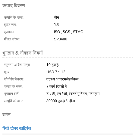
उत्पाद विवरण
उत्पत्ति के प्लेस:
चीन
ब्रांड नाम:
YS
प्रमाणन:
ISO , SGS , STMC
मॉडल संख्या:
SP3400
भुगतान & नौवहन नियमों
न्यूनतम आदेश मात्रा:
10 टुकड़े
मूल्य:
USD 7 ~ 12
पैकेजिंग विवरण:
तटस्थ / कस्टमजैड पैकेज
प्रसव के समय:
7 कार्य दिवसों में
भुगतान शर्तें:
टी / टी, एल / सी, वेस्टर्न यूनियन, मनीग्राम
आपूर्ति की क्षमता:
80000 टुकड़े / महीना
वर्णन
रिको टोनर कार्ट्रिज