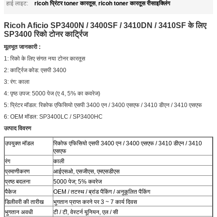
ricoh प्रिंटर toner कारतूस
ricoh toner कारतूस रीसाइक्लिंग
हाई लाइट:
,
Ricoh Aficio SP3400N / 3400SF / 3410DN / 3410SF के लिए
SP3400 रिको टोनर कार्ट्रिज
मूलभूत जानकारी :
1: रिको के लिए संगत नया टोनर कारतूस
2: कार्ट्रिज कोड: एसपी 3400
3: रंग: काला
4: पृष्ठ उपज: 5000 पेज (ए 4, 5% का कवरेज)
5: प्रिंटर मॉडल: रिकोफ एफिसियो एसपी 3400 एन / 3400 एसएफ / 3410 डीएन / 3410 एसएफ
6: OEM मॉडल: SP3400LC / SP3400HC
उत्पाद विवरण
उपयुक्त मॉडल
रिकोफ एफिसियो एसपी 3400 एन / 3400 एसएफ / 3410 डीएन / 3410
एसएफ
रंग
काली
प्रमाणीकरण
आईएसओ, एसजीएस, एमएसडीएस
प्रष्ठ बदलना
5000 पेज; 5% कवरेज
पैकेज
OEM / तटस्थ / ब्रांड पैकिंग / अनुकूलित पैकिंग
डिलीवरी की तारीख
भुगतान प्राप्त करने पर 3 ~ 7 कार्य दिवस
भुगतान अवधी
टी / टी, वेस्टर्न यूनियन, एल / सी