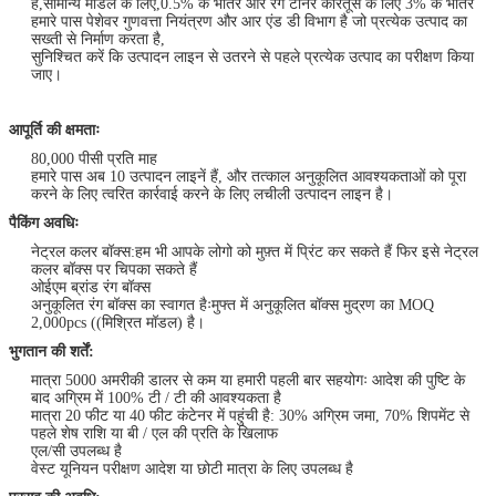
है,सामान्य मॉडल के लिए,0.5% के भीतर और रंग टोनर कारतूस के लिए 3% के भीतर
हमारे पास पेशेवर गुणवत्ता नियंत्रण और आर एंड डी विभाग है जो प्रत्येक उत्पाद का
सख्ती से निर्माण करता है,
सुनिश्चित करें कि उत्पादन लाइन से उतरने से पहले प्रत्येक उत्पाद का परीक्षण किया
जाए।
आपूर्ति की क्षमताः
80,000 पीसी प्रति माह
हमारे पास अब 10 उत्पादन लाइनें हैं, और तत्काल अनुकूलित आवश्यकताओं को पूरा
करने के लिए त्वरित कार्रवाई करने के लिए लचीली उत्पादन लाइन है।
पैकिंग अवधिः
नेट्रल कलर बॉक्स:हम भी आपके लोगो को मुफ़्त में प्रिंट कर सकते हैं फिर इसे नेट्रल
कलर बॉक्स पर चिपका सकते हैं
ओईएम ब्रांड रंग बॉक्स
अनुकूलित रंग बॉक्स का स्वागत हैःमुफ्त में अनुकूलित बॉक्स मुद्रण का MOQ
2,000pcs ((मिश्रित मॉडल) है।
भुगतान की शर्तें:
मात्रा 5000 अमरीकी डालर से कम या हमारी पहली बार सहयोगः आदेश की पुष्टि के
बाद अग्रिम में 100% टी / टी की आवश्यकता है
मात्रा 20 फीट या 40 फीट कंटेनर में पहुंची है: 30% अग्रिम जमा, 70% शिपमेंट से
पहले शेष राशि या बी / एल की प्रति के खिलाफ
एल/सी उपलब्ध है
वेस्ट यूनियन परीक्षण आदेश या छोटी मात्रा के लिए उपलब्ध है