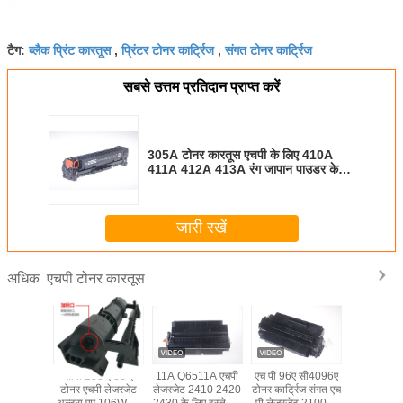
ब्लैक प्रिंट कारतूस
प्रिंटर टोनर कार्ट्रिज
संगत टोनर कार्ट्रिज
टैग:
,
,
सबसे उत्तम प्रतिदान प्राप्त करें
305A टोनर कारतूस एचपी के लिए 410A
411A 412A 413A रंग जापान पाउडर के
साथ
जारी रखें
एचपी टोनर कारतूस
अधिक
8 ए 18 ए
सीपी 233 ए 33 ए
11A Q6511A एचपी
एच पी 96ए सी4096ए
W9014MC ट
ोनर एचपी
टोनर एचपी लेजरजेट
लेजरजेट 2410 2420
टोनर कार्ट्रिज संगत एच
कार्ट्रिज 
्रो एम 104
अल्ट्रा एम 106W एम
2430 के लिए इस्तेमाल
पी लेजरजेट 2100एन
लेजरजेट प