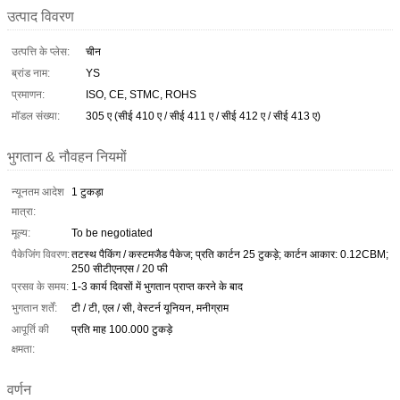
उत्पाद विवरण
उत्पत्ति के प्लेस:
चीन
ब्रांड नाम:
YS
प्रमाणन:
ISO, CE, STMC, ROHS
मॉडल संख्या:
305 ए (सीई 410 ए / सीई 411 ए / सीई 412 ए / सीई 413 ए)
भुगतान & नौवहन नियमों
न्यूनतम आदेश
1 टुकड़ा
मात्रा:
मूल्य:
To be negotiated
पैकेजिंग विवरण:
तटस्थ पैकिंग / कस्टमजैड पैकेज; प्रति कार्टन 25 टुकड़े; कार्टन आकार: 0.12CBM;
250 सीटीएनएस / 20 फी
प्रसव के समय:
1-3 कार्य दिवसों में भुगतान प्राप्त करने के बाद
भुगतान शर्तें:
टी / टी, एल / सी, वेस्टर्न यूनियन, मनीग्राम
आपूर्ति की
प्रति माह 100.000 टुकड़े
क्षमता:
वर्णन