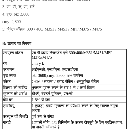
3: रंगः सी, के, एम, वाई
4: पृष्ठ: bk: 3,600
cmy: 2,800
5: प्रिंटर मॉडल: 300 / 400/ M351 / M451 / MFP M375 / M475
B: उत्पाद का विवरण
उपयुक्त मॉडल
एच पी कलर लेजरजेट प्रो 300/400/M351/M451/MFP
M375/M475
रंग
c m y k
प्रमाणन
आईएसओ, एसजीएस, एमएसडीएस
पृष्ठ उपज
bk: 3600,cmy: 2800; 5% कवरेज
पैकेज
OEM / तटस्थ / ब्रांड पैकिंग / अनुकूलित पैकिंग
वितरण की तारीख
भुगतान प्राप्त करने के बाद 1 से 7 कार्य दिवस
भुगतान की अवधि
टी/टी, वेस्टर्न यूनियन, एल/सी
दोष दर
1.5% से कम
एमओक्यू
1 टुकड़ा, हमारी गुणवत्ता का परीक्षण करने के लिए स्वागत नमूना
आदेश
कारतूस की स्थिति
पूर्ण रूप से संगत
गारंटी
1वापसी नीति, 1/1 विनिर्माण के कारण दोषपूर्ण के लिए प्रतिस्थापन,
या वापसी स्वीकार्य है