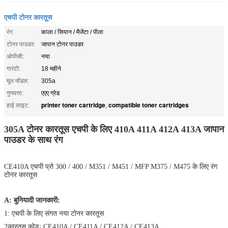
एचपी टोनर कारतूस
रंग:
काला / सियान / मैजेंटा / पीला
टोनर पाउडर:
जापान टोनर पाउडर
ओपीसी:
नया
गारंटी:
18 महीने
मूल मॉडल:
305a
गुणवत्ता:
एएए ग्रेड
printer toner cartridge
compatible toner cartridges
हाई लाइट:
,
305A टोनर कारतूस एचपी के लिए 410A 411A 412A 413A जापान
पाउडर के साथ रंग
CE410A एचपी प्रो 300 / 400 / M351 / M451 / MFP M375 / M475 के लिए रंग
टोनर कारतूस
A: बुनियादी जानकारी:
1: एचपी के लिए संगत नया टोनर कारतूस
2कारतूस कोडः CE410A / CE411A / CE412A / CE413A