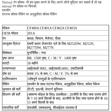
Netrual रंग बॉक्सः भी हम मुक्त करने के लिए अपने लोगो मुद्रित कर सकते हैं तो यह
netrual रंग बॉक्स पर चिपका
एयरबैग
तटस्थ बॉक्स पैकिंग या अनुकूलित बॉक्स पैकिंग
मॉडल
CF400A CF401A CF402A CF403A
OEM मॉडल
201A
रंग
काला, सियान, मैजेन्टा, पीला
उपयुक्त प्रिंटर
एचपी कलर लेजरजेट प्रो के लिए M252DW, M252N,
M277DW, M277N
विशेषता
पुनर्निर्मित / नया
पृष्ठ उपज
BK :1500 पृष्ठ, C / M / Y : 1400 पृष्ठ
वारंटी
18 महीने
प्रमाणपत्र
आईएसओ 9001, आईएसओ14001, एसटीएमसी
दोष दर
काला 1% से कम, C / M / Y: 3% से कम
प्रतिस्थापन
1दोषपूर्ण वस्तुओं के प्रतिस्थापन
पैकिंग
एयरबैग के साथ तटस्थ पैकेज, अनुकूलित पैकेज, सफेद पैकेज
भुगतान की शर्तें
टी/टी, एल/सी, वेस्टर्न यूनियन
वितरण की शर्तें
(सामान्य मॉडल के लिए) एलसीएल / 20जीपी के लिए जमा प्राप्त होने
के 7-10 कार्य दिवसों के बाद; 40जीपी के लिए जमा प्राप्त होने के 10-
15 कार्य दिवसों के बाद
व्यापारिक शर्तें
एफओबी, एक्सडब्ल्यू, सीआईएफ उपलब्ध है