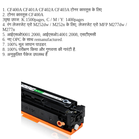
1. CF400A CF401A CF402A CF403A टोनर कारतूस के लिए
2. टोनर कारतूस CF400A
3पृष्ठ उपज: K:1500pages, C / M / Y: 1400pages
4. रंग लेजरजेट प्रो M252dw / M252n के लिए, लेजरजेट प्रो MFP M277dw /
M277n
5. आईएसओ9001:2000, आईएसओ14001:2008, एसटीएमसी
6. नए OPC के साथ remanufactured.
7. 100% मूल जापान पाउडर.
8. 100% परीक्षण किया और गुणवत्ता की गारंटी है.
9. अनुकूलित पैकेज उपलब्ध हैं