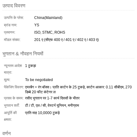
उत्पाद विवरण
उत्पत्ति के प्लेस:
China(Mainland)
ब्रांड नाम:
YS
प्रमाणन:
ISO, STMC, ROHS
मॉडल संख्या:
201 ए (सीएफ 400 ए / 401 ए / 402 ए / 403 ए)
भुगतान & नौवहन नियमों
न्यूनतम आदेश
1 टुकड़ा
मात्रा:
मूल्य:
To be negotiated
पैकेजिंग विवरण:
एयरबैग + रंग बॉक्स। प्रति कार्टन के 25 टुकड़े, कार्टन आकार: 0.11 सीबीएम, 270
डिब्बे 20 फीट कंटेनर ल
प्रसव के समय:
रसीद भुगतान पर 1-7 कार्य दिवसों के भीतर
भुगतान शर्तें:
टी / टी, एल / सी, वेस्टर्न यूनियन, मनीग्राम
आपूर्ति की
प्रति माह 10,0000 टुकड़े
क्षमता:
वर्णन