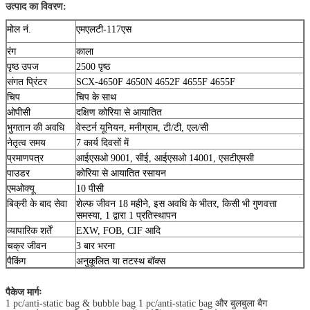
उत्पाद का विवरण:
मोल नं.
एमएलटी-117एस
रंग
काला
पृष्ठ उपज
2500 पृष्ठ
संगत प्रिंटर
SCX-4650F 4650N 4652F 4655F 4655F
चिप
चिप के साथ
ओपीसी
दक्षिण कोरिया से आयातित
भुगतान की अवधि
वेस्टर्न यूनियन, मनीग्राम, टी/टी, एल/सी
नेतृत्व समय
7 कार्य दिवसों में
प्रमाणपत्र
आईएसओ 9001, सीई, आईएसओ 14001, एसटीएमसी
पाउडर
कोरिया से आयातित रसायन
एमओक्यू
10 पीसी
बिक्री के बाद सेवा
शेल्फ जीवन 18 महीने, इस अवधि के भीतर, किसी भी गुणवत्ता
समस्या, 1 द्वारा 1 प्रतिस्थापन
व्यापारिक शर्तें
EXW, FOB, CIF आदि
चक्र जीवन
3 बार भरना
पैकिंग
अनुकूलित या तटस्थ बॉक्स
पैकेज मार्गः
1 pc/anti-static bag & bubble bag 1 pc/anti-static bag और बुलबुला बैग