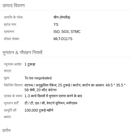
उत्पाद विवरण
उत्पत्ति के प्लेस:
चीन (मेनलैंड)
ब्रांड नाम:
YS
प्रमाणन:
ISO, SGS, STMC
मॉडल संख्या:
MLT-D117S
भुगतान & नौवहन नियमों
न्यूनतम आदेश
1 टुकड़ा
मात्रा:
मूल्य:
To be negotiated
पैकेजिंग विवरण:
तटस्थ / अनुकूलित पैकेज; 25 टुकड़े / कार्टन; कार्टन का आकार: 49.5 * 35.5 *
58 सेमी; 20 फीट कंटेनर
प्रसव के समय:
1-3 कार्य दिवसों में भुगतान प्राप्त करने के बाद
भुगतान शर्तें:
टी / टी, एल / सी, वेस्टर्न यूनियन, मनीग्राम
आपूर्ति की
100,000 टुकड़े महीने
क्षमता:
वर्णन