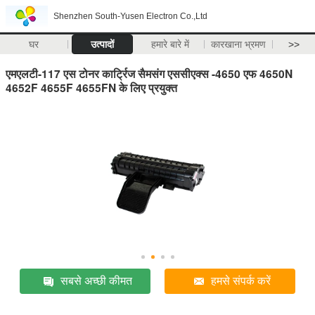
Shenzhen South-Yusen Electron Co.,Ltd
घर
उत्पादों
हमारे बारे में
कारखाना भ्रमण
>>
एमएलटी-117 एस टोनर कार्ट्रिज सैमसंग एससीएक्स -4650 एफ 4650N
4652F 4655F 4655FN के लिए प्रयुक्त
सबसे अच्छी कीमत
हमसे संपर्क करें