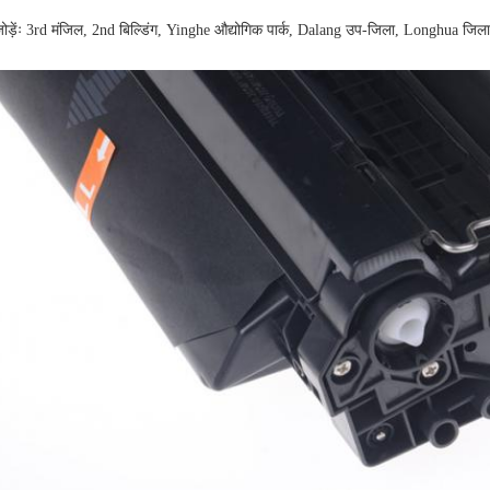
ोड़ेंः 3rd मंजिल, 2nd बिल्डिंग, Yinghe औद्योगिक पार्क, Dalang उप-जिला, Longhua जिला, 