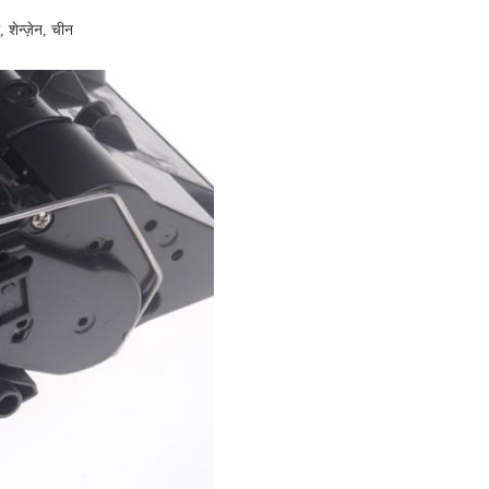
शेन्ज़ेन, चीन