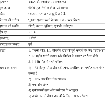
प्रमाणन
आईएसओ, एसजीएस, एमएसडीएस
पृष्ठ उपज
6000 पृष्ठ, 5% कवरेज, ए4 कागज
पैकेज
OEM / तटस्थ / अनुकूलित पैकिंग
वितरण की तारीख
भुगतान प्राप्त करने के बाद 1 से 7 कार्य दिवस
भुगतान की अवधि
टी/टी, वेस्टर्न यूनियन, एल/सी, मनीग्राम
दोष दर
< 1%
एमओक्यू
1 पीसी
कारतूस की स्थिति
पूर्ण
गारंटी
1. वापसी नीति, 1:1 विनिर्माण द्वारा दोषपूर्ण कारणों के लिए प्रतिस्था
2. 18 महीने गारंटी उत्पाद और निर्माता के आधार पर भिन्न होगी
3. 1:1 शिपमेंट से पहले परीक्षण
उत्पाद का वर्णन
1) 1.53 डिग्री ब्लैक और 4% टोनर अपशिष्ट दर, पर्गेमेंट पेपर प्रिंट कर
करता है
2) 100% आयातित टोनर पाउडर
3) नया और संगत
4) प्रतिस्पर्धी मूल्य और पर्यावरण के अनुकूल
5) कच्चे माल से तैयार उत्पादों के लिए 100% परीक्षण