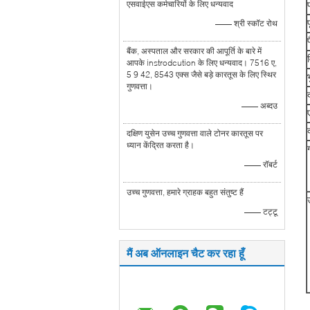
एसवाईएस कर्मचारियों के लिए धन्यवाद
—— श्री स्कॉट रोथ
बैंक, अस्पताल और सरकार की आपूर्ति के बारे में
आपके instrodcution के लिए धन्यवाद। 7516 ए,
5 9 42, 8543 एक्स जैसे बड़े कारतूस के लिए स्थिर
गुणवत्ता।
—— अब्दउ
दक्षिण युसेन उच्च गुणवत्ता वाले टोनर कारतूस पर
ध्यान केंद्रित करता है।
—— रॉबर्ट
उच्च गुणवत्ता, हमारे ग्राहक बहुत संतुष्ट हैं
—— टट्टू
मैं अब ऑनलाइन चैट कर रहा हूँ