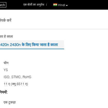
एक बोली का अनुरोध
|
rch
Hindi
पर्क करें
ा है काला
20n 2430n के लिए किया जाता है काला
चीन
YS
ISO, STMC, RoHS
11 ए (क्यू 6511 ए)
ियमों:
एक टुकड़ा