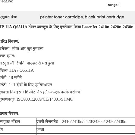
Feature:
range:
printer toner cartridge
black print cartridge
प्रमुखता देना:
,
HP 11A Q6511A टोनर कारतूस के लिए इस्तेमाल किया LaserJet 2410n 2420n 2430n 
्वरित विवरण:
िशेषता: संगत और मूल गुणवत्ता
ंगत ब्रांडः
ारतूस की स्थितिः पाउडर से भरा हुआ
मॉडलः 11A / Q6511A
ारंटीः 18 महीने
ारंटीः 1: 1 दोषों के लिए प्रतिस्थापन
ुणवत्ता नियंत्रणः शिपमेंट से पहले एक-एक करके परीक्षण
प्रमाणपत्रः ISO9001:2009/CE/14001/STMC
त्पाद विवरणः
उपयुक्त मॉडल
एचपी लेजरजेट - 2410/2410n/2420/2420n/ 2430/2430n
रंग
काला