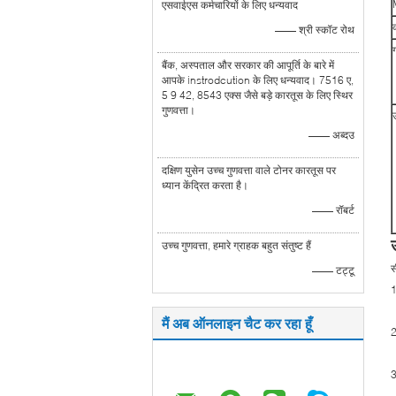
एसवाईएस कर्मचारियों के लिए धन्यवाद
—— श्री स्कॉट रोथ
ग
बैंक, अस्पताल और सरकार की आपूर्ति के बारे में
आपके instrodcution के लिए धन्यवाद। 7516 ए,
5 9 42, 8543 एक्स जैसे बड़े कारतूस के लिए स्थिर
गुणवत्ता।
—— अब्दउ
दक्षिण युसेन उच्च गुणवत्ता वाले टोनर कारतूस पर
ध्यान केंद्रित करता है।
—— रॉबर्ट
उच्च गुणवत्ता, हमारे ग्राहक बहुत संतुष्ट हैं
स
—— टट्टू
1
मैं अब ऑनलाइन चैट कर रहा हूँ
2
3