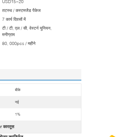
USD15~20
तटस्थ / कस्टमजैड पैकेज
7 कार्य दिवसों में
टी / टी, एल / सी, वेस्टर्न यूनियन,
मनीग्राम
80, 000pcs / महीने
बीके
नई
1%
er कारतूस
ोनर कार्ट्रिज