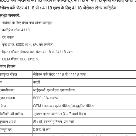
ेरोक्स वर्क सेंटर 4118 पी / 4118 एक्स के लिए 4118 जेरोक्स टोनर कार्ट्रिज
ूलभूत जानकारी:
: जेरोक्स के लिए संगत नया टोनर कारतूस
: कार्ट्रिज कोड: 4118
: रंग: काला
: पृष्ठ उपज: 8000 (ए 4, 5% का कवरेज)
: प्रिंटर मॉडल: जेरोक्स वर्क सेंटर 4118 पी / 4118 एक्स
6: OEM मॉडल: 006R01278
त्पाद विवरण
उपयुक्त मॉडल
जेरोक्स वर्क सेंटर 4118 पी / 4118 एक्स
ंग
काली
प्रमाणीकरण
आईएसओ, एसजीएस, एमएसडीएस
प्रष्ठ बदलना
8000; 5% कवरेज
पैकेज
OEM / तटस्थ / ब्रांड पैकिंग / अनुकूलित पैकिंग
डिलीवरी की तारीख
भुगतान प्राप्त करने पर 3 ~ 7 कार्य दिवस
भुगतान अवधी
टी / टी, वेस्टर्न यूनियन, एल / सी
ोषपूर्ण दर
0.8% से कम