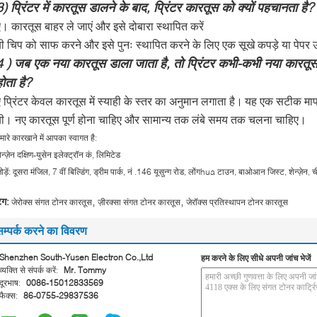
3)
प्रिंटर में कारतूस डालने के बाद, प्रिंटर कारतूस को क्यों पहचानता है?
ए। कारतूस बाहर ले जाएं और इसे दोबारा स्थापित करें
बी चिप को साफ करने और इसे पुनः स्थापित करने के लिए एक सूखे कपड़े या पेपर
4
) जब एक नया कारतूस डाला जाता है, तो प्रिंटर कभी-कभी नया कारतू
होता है?
 प्रिंटर केवल कारतूस में स्याही के स्तर का अनुमान लगाता है।
यह एक सटीक माप 
बी। नए कारतूस पूर्ण होना चाहिए और सामान्य तक लंबे समय तक चलना चाहिए।
मारे कारखाने में आपका स्वागत है:
ेन्ज़ेन दक्षिण-युसेन इलेक्ट्रॉन कं, लिमिटेड
ोड़ें: दूसरा मंजिल, 7 वीं बिल्डिंग, ड्रीम पार्क, नं .146 यूसुन्ग रोड, लोंगhua टाउन, बाओआन जिस्ट, शेन्ज़ेन, 
,
,
ैग:
जेरोक्स संगत टोनर कारतूस
ज़ीरक्सा संगत टोनर कारतूस
जेरॉक्स प्रतिस्थापन टोनर कारतूस
सम्पर्क करने का विवरण
Shenzhen South-Yusen Electron Co.,Ltd
हम करने के लिए सीधे अपनी जांच भेजें
व्यक्ति से संपर्क करें:
Mr. Tommy
दूरभाष:
0086-15012833569
फैक्स:
86-0755-29837536