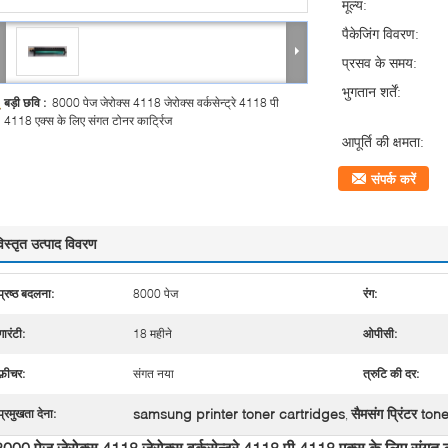
मूल्य:
पैकेजिंग विवरण:
प्रसव के समय:
भुगतान शर्तें:
बड़ी छवि :
8000 पेज जेरोक्स 4118 जेरोक्स वर्कसेन्ट्रे 4118 पी
4118 एक्स के लिए संगत टोनर कार्ट्रिज
आपूर्ति की क्षमता:
संपर्क करें
िस्तृत उत्पाद विवरण
प्रष्ठ बदलना:
8000 पेज
रंग:
गारंटी:
18 महीने
ओपीसी:
फ़ीचर:
संगत नया
त्रुटि की दर:
samsung printer toner cartridges
सैमसंग प्रिंटर ton
प्रमुखता देना:
,
8000 पेज जेरोक्स 4118 जेरोक्स वर्कसेन्ट्रे 4118 पी 4118 एक्स के लिए संगत ट