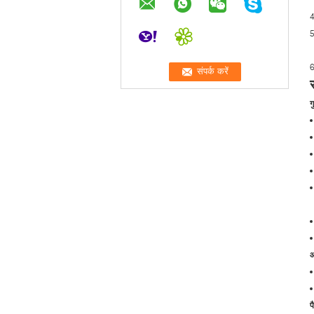
4
5
6
ग
आ
प