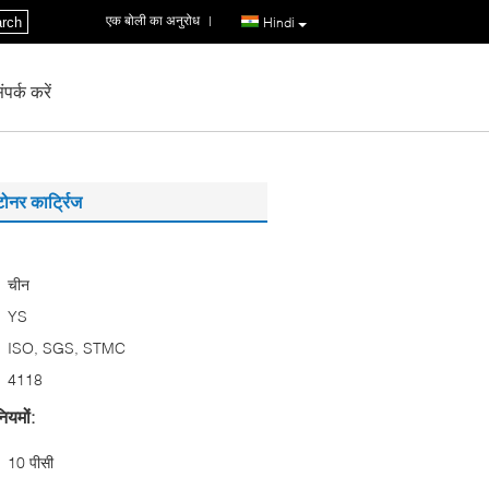
एक बोली का अनुरोध
|
rch
Hindi
पर्क करें
ोनर कार्ट्रिज
चीन
YS
ISO, SGS, STMC
4118
ियमों:
10 पीसी