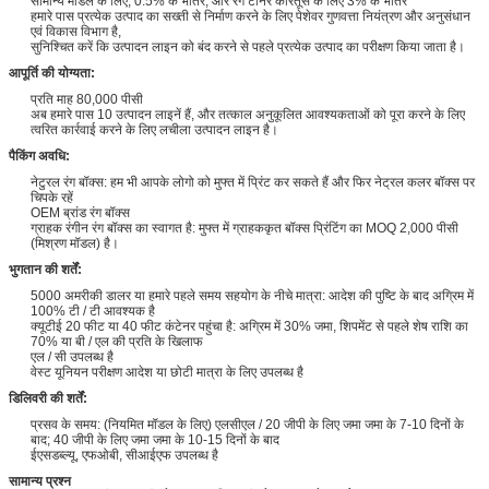
सामान्य मॉडल के लिए, 0.5% के भीतर, और रंग टोनर कारतूस के लिए 3% के भीतर
हमारे पास प्रत्येक उत्पाद का सख्ती से निर्माण करने के लिए पेशेवर गुणवत्ता नियंत्रण और अनुसंधान
एवं विकास विभाग है,
सुनिश्चित करें कि उत्पादन लाइन को बंद करने से पहले प्रत्येक उत्पाद का परीक्षण किया जाता है।
आपूर्ति की योग्यता:
प्रति माह 80,000 पीसी
अब हमारे पास 10 उत्पादन लाइनें हैं, और तत्काल अनुकूलित आवश्यकताओं को पूरा करने के लिए
त्वरित कार्रवाई करने के लिए लचीला उत्पादन लाइन है।
पैकिंग अवधि:
नेटुरल रंग बॉक्स: हम भी आपके लोगो को मुफ्त में प्रिंट कर सकते हैं और फिर नेट्रल कलर बॉक्स पर
चिपके रहें
OEM ब्रांड रंग बॉक्स
ग्राहक रंगीन रंग बॉक्स का स्वागत है: मुफ्त में ग्राहककृत बॉक्स प्रिंटिंग का MOQ 2,000 पीसी
(मिश्रण मॉडल) है।
भुगतान की शर्तें:
5000 अमरीकी डालर या हमारे पहले समय सहयोग के नीचे मात्रा: आदेश की पुष्टि के बाद अग्रिम में
100% टी / टी आवश्यक है
क्यूटीई 20 फीट या 40 फीट कंटेनर पहुंचा है: अग्रिम में 30% जमा, शिपमेंट से पहले शेष राशि का
70% या बी / एल की प्रति के खिलाफ
एल / सी उपलब्ध है
वेस्ट यूनियन परीक्षण आदेश या छोटी मात्रा के लिए उपलब्ध है
डिलिवरी की शर्तें:
प्रसव के समय: (नियमित मॉडल के लिए) एलसीएल / 20 जीपी के लिए जमा जमा के 7-10 दिनों के
बाद; 40 जीपी के लिए जमा जमा के 10-15 दिनों के बाद
ईएसडब्ल्यू, एफओबी, सीआईएफ उपलब्ध है
सामान्य प्रश्न