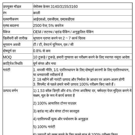
उपयुक्त मॉडल
जेरोक्स फ़ेसर 3140/3155/3160
रंग
काली
प्रमाणीकरण
आईएसओ, एसजीएस, एमएसडीएस
प्रष्ठ बदलना
2500 पेज;
5% कवरेज
पैकेज
OEM / तटस्थ / ब्रांड पैकिंग / अनुकूलित पैकिंग
डिलीवरी की तारीख
भुगतान प्राप्त करने पर 2 ~ 7 कार्य दिवस
भुगतान अवधी
टी / टी, वेस्टर्न यूनियन, एल / सी
दोषपूर्ण दर
0.8% से कम
MOQ
10 टुकड़े / टुकड़े, हमारी गुणवत्ता का परीक्षण करने के लिए स्वागत नमूना आदेश
कार्ट्रिज स्थिति
पूर्ण संगत और नया
गारंटी
1. वापसी नीति, 1/1 प्रतिस्थापन के लिए दोषपूर्ण कारणों के लिए प्रतिस्थापन,
या धनवापसी स्वीकार्य है
2. 18 महीने की गारंटी उत्पाद और निर्माता के आधार पर अलग-अलग होगी
3. शिपमेंट से पहले हमारे सभी उत्पाद 100% परीक्षण किए जाते हैं।
उत्पाद वर्णन
1) 1.53 ब्लैक डिग्री और 4% टोनर अपशिष्ट दर, चर्मपत्र पेपर मुद्रित करने में
सक्षम, मूल के रूप में कार्य करता है
2) 100% आयातित टोनर पाउडर
3) ब्रांड नए और संगत टोनर कारतूस
4) प्रतिस्पर्धी मूल्य और पर्यावरण के अनुकूल
5) 100% गारंटी
6) उत्पादों को खत्म करने के लिए कच्चे माल से 100% परीक्षण किया