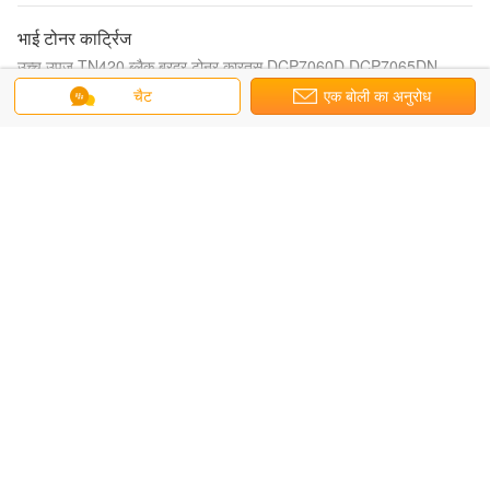
भाई टोनर कार्ट्रिज
उच्च उपज TN420 ब्लैक ब्रदर टोनर कारतूस DCP7060D DCP7065DN
HL2220 2230 पेशेवर आर एंड डी के लिए
चैट
एक बोली का अनुरोध
कैनन टोनर कार्ट्रिज
एलजीपी-3310 3370 एलजी टोनर के साथ कैनन टोनर कार्ट्रिज सीआरजी -315
सीआरजी -715
संगत थोक स्याही
14000 पेज यील्ड 3333/3335 डेल टोनर कार्ट्रिज एसओ एसजीएस एमएसडीएस
ईपीएस टोनर कार्ट्रिज
इप्सन 2000, ग्रेड ए के लिए संगत बीके ईपीएसन प्रिंटर टोनर S050438
Kyocera टोनर कार्ट्रिज
क्योसेरा टोनर कार्ट्रिज TK580 क्योसेरा FS5105DN 5205DN प्रिंटर के लिए
प्रतिस्थापन, उच्च पृष्ठ उपज काला सियान मैजेंटा पीला