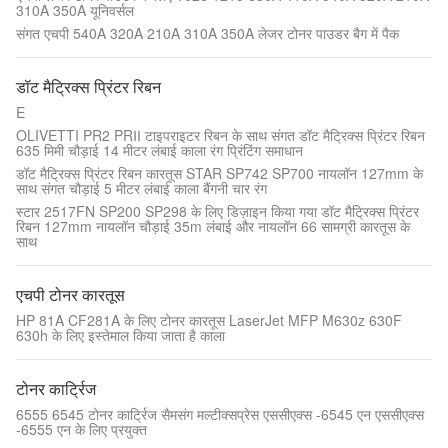
310A 350A यूनिवर्सल
संगत एचपी 540A 320A 210A 310A 350A लेजर टोनर पाउडर बैग में पैक
डॉट मैट्रिक्स प्रिंटर रिबन
E
OLIVETTI PR2 PRⅡ टाइपराइटर रिबन के साथ संगत डॉट मैट्रिक्स प्रिंटर रिबन
635 मिमी चौड़ाई 14 मीटर लंबाई काला रंग प्रिंटिंग समाधान
डॉट मैट्रिक्स प्रिंटर रिबन कारतूस STAR SP742 SP700 नायलॉन 127mm के
साथ संगत चौड़ाई 5 मीटर लंबाई काला बैंगनी चार रंग
स्टार 2517FN SP200 SP298 के लिए डिज़ाइन किया गया डॉट मैट्रिक्स प्रिंटर
रिबन 127mm नायलॉन चौड़ाई 35m लंबाई और नायलॉन 66 सामग्री कारतूस के
साथ
एचपी टोनर कारतूस
HP 81A CF281A के लिए टोनर कारतूस LaserJet MFP M630z 630F
630h के लिए इस्तेमाल किया जाता है काला
टोनर कार्ट्रिज
6555 6545 टोनर कार्ट्रिज सैमसंग मल्टीक्सप्रेस एससीएक्स -6545 एन एससीएक्स
-6555 एन के लिए प्रयुक्त